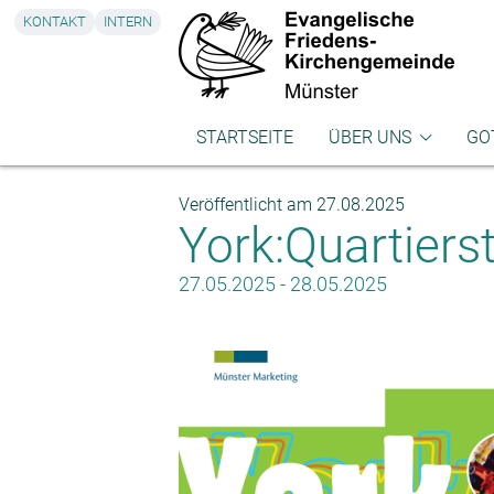
KONTAKT
INTERN
STARTSEITE
ÜBER UNS
GO
Gemeindebüro
Got
Veröffentlicht am 27.08.2025
York:Quartiers
Pfarrpersonen
Leb
Presbyterium
Kir
27.05.2025 - 28.05.2025
Küster