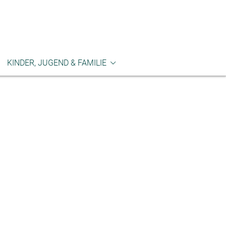
KINDER, JUGEND & FAMILIE
machen
Kinderkirchentag
me nutzen
CVJM
utzkonzept
Friedens-Kindergarten