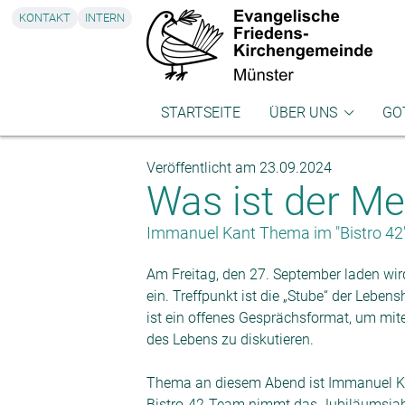
KONTAKT
INTERN
STARTSEITE
ÜBER UNS
GO
Gemeindebüro
Got
Veröffentlicht am 23.09.2024
Was ist der M
Pfarrpersonen
Leb
Presbyterium
Kir
Immanuel Kant Thema im "Bistro 42" 
Küster
Am Freitag, den 27. September laden wi
ein. Treffpunkt ist die „Stube“ der Lebens
ist ein offenes Gesprächsformat, um mit
des Lebens zu diskutieren.
Thema an diesem Abend ist Immanuel Ka
Bistro-42-Team nimmt das Jubiläumsjah