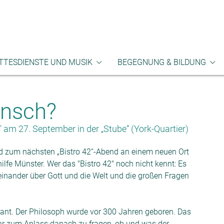
TTESDIENSTE UND MUSIK
BEGEGNUNG & BILDUNG
tesdienstübersicht
Gemeindebrief
Begegnung
Mit
ensch?
ensbegleitung
Gemeindekonzeption
Bewegung
Räu
chenmusik
Gemeindegeschichte
Bibelkreise
Sch
am 27. September in der „Stube“ (York-Quartier)
Finanzen und Fundraising
Flohmarkt und Basar
rd zum nächsten „Bistro 42“-Abend an einem neuen Ort
hilfe Münster. Wer das "Bistro 42" noch nicht kennt: Es
Kreatives
einander über Gott und die Welt und die großen Fragen
Ökumene
nt. Der Philosoph wurde vor 300 Jahren geboren. Das
r zum Anlass danach zu fragen, ob und was der