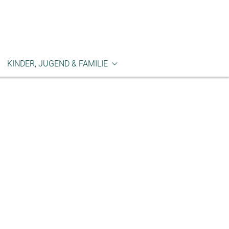
KINDER, JUGEND & FAMILIE
machen
Kinderkirchentag
me nutzen
CVJM
utzkonzept
Friedens-Kindergarten